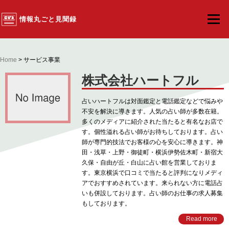
情報丸ごと見聞録
メニュー
Home
> サービス事業
株式会社ハートフル
占いハートフルは対面鑑定と電話鑑定などで悩みや
不安を解決に導きます。人気の占い師が多数在籍。
多くのメディアに紹介された当たると有名なお店で
す。個性溢れる占い師がお待ちしております。占い
師が専門的技法でお客様の心を安心に導きます。神
田・浅草・上野・御徒町・横浜伊勢佐木町・新宿大
久保・自由が丘・白山に占い館を営業しておりま
す。東京横浜で口コミで当たると評判になりメディ
アでおすすめされています。来られない方に電話占
いも併設しております。占い師のお仕事の求人募集
もしております。
Read more