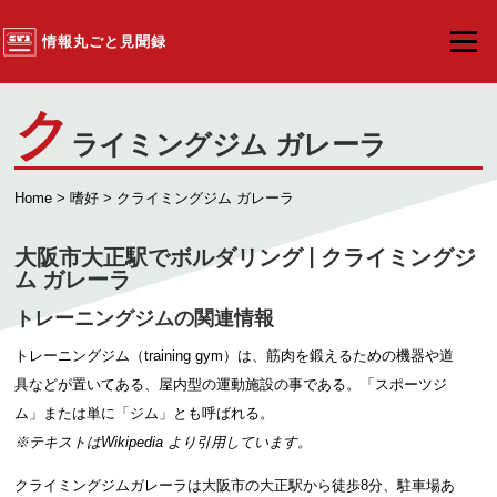
コンテンツへスキップ
情報丸ごと見聞録
メニュ
ク
ライミングジム ガレーラ
Home
>
嗜好
> クライミングジム ガレーラ
大阪市大正駅でボルダリング | クライミングジ
ム ガレーラ
トレーニングジムの関連情報
トレーニングジム（training gym）は、筋肉を鍛えるための機器や道
具などが置いてある、屋内型の運動施設の事である。「スポーツジ
ム」または単に「ジム」とも呼ばれる。
※テキストは
Wikipedia
より引用しています。
クライミングジムガレーラは大阪市の大正駅から徒歩8分、駐車場あ