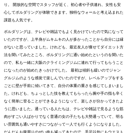
り。 開放的な空間でスタッフが近く、初心者や子供連れ、女性も安
心してボルダリングが体験できます。独特なウォールと考え込まれた
課題も人気です。
ボルダリングは、テレビや雑誌でもよく見かけていたので気になって
いたのですが、上半身がムキムキの人が多かったことから自分には縁
がないと思っていました。けれども、最近友人が痩せてダイエット方
法を聞いてみたところ、ボルダリングに通い始めたというのを聞いた
ので、私も一緒に大阪のクライミングジムに連れて行ってもらうこと
になったのが始めたきっかけでした。 最初は傾斜も緩いのでジャン
グルジムのような感覚で楽しんでいたのですが、レベルアップをする
ごとに壁が手前に傾いてきて、自分の体重の重さを感じてしまいまし
た。けれども、ちょっとした技を教えてもらったら腕や手の指も辛く
なく簡単に登ることができるようになって、楽しさが分かってきたよ
うに思いました。通っている人たちは、テレビや雑誌で見るような筋
肉がすごい人ばかりでなく普通の女の子たちも大勢通っていて、明る
い雰囲気も通いやすさにつながって一人でも行くようになりました。
だんだんお腹周りのぜい肉も減ってきたので、手足以外にもウエスト