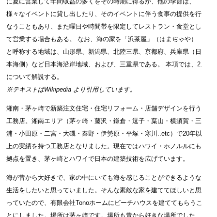
に夏に営業して年間収益の多くをその時期に得るが、他の季節は、
様々なイベントに貸し出したり、そのイベントに伴う食事の提供を行
なうこともあり、また曜日や時間帯を限定してレストラン・食堂とし
て営業する場合もある。 なお、海の家を「浜茶屋」（はまぢゃや）
と呼称する地域は、山形県、新潟県、北陸三県、京都府、兵庫県（日
本海側）など日本海沿岸地域、および、三重県である。 本項では、2.
について解説する。
※テキストは
Wikipedia
より引用しています。
湘南・茅ヶ崎で新築注文住宅・住宅リフォーム・店舗デザインを行う
工務店。湘南エリア（茅ヶ崎・藤沢・鎌倉・逗子・葉山・横須賀・三
浦・小田原・二宮・大磯・秦野・伊勢原・平塚・寒川..etc）で20年以
上の実績を持つ工務店となりました。現在ではハワイ・ホノルルにも
拠点を置き、茅ヶ崎とハワイで日本の建築技術を広げています。
海が昔から大好きで、家の中にいても海を感じることができるような
生活をしたいと思っていました。そんな素敵な家を建ててほしいと思
っていたので、有限会社Tonoホームにビーチハウスを建ててもらうこ
とにしました。場所は茅ヶ崎です。場所も昔から好きな場所でした