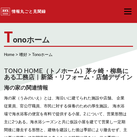
コンテンツへスキップ
情報丸ごと見聞録
メニュ
T
onoホーム
Home
>
嗜好
> Tonoホーム
TONO HOME（トノホーム）茅ヶ崎・柳島に
ある工務店｜新築・リフォーム・店舗デザイン
海の家の関連情報
海の家（うみのいえ）とは、海沿いに建てられた施設や店舗。 企業
従業員、官公庁職員、市民に対する保養のための厚生施設。 海水浴
場で海水浴客の便宜を有料で提供する小屋。2.について、営業形態は
主に2つある。海水浴シーズンと共に仮設小屋を建てて営業し一定期
間後に撤去する形態と、建物を建設した後は季節により撤去せず、主