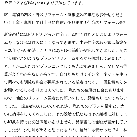
※テキストは
Wikipedia
より引用しています。
家、建物の内装・外装リフォーム・屋根塗装の事ならお任せくださ
い！丁寧・真面目で仕上りに自信があります！仙台のリフォーム会社
新築の時にはピカピカだった住宅も、20年も住むといよいよリフォー
ムをしなければ住みにくくなってきます。木造住宅のわが家は新築か
ら20年ぐらい経過したときにあらゆる箇所が劣化してきました。そこ
で夫婦でどのようなプランでリフォームするかを検討してみました。
ところが二人だけでプランニングしても先にすみません。なぜなら予
算がよくわからないからです。自分たちだけでインターネットを使っ
て調べても明確な料金が掲載されている業者はなく、一回見積もりを
お願いするしかありませんでした。 私たちの住宅は仙台にあります
ので、仙台のリフォーム業者にお願いをして、見積もりに来てもらい
ました。 担当者の方に来ていただき、私たちのプランを話すと、大
いに納得をしてくれました。その段階で私たちはその業者に対してよ
い印象を持ったのは間違いありません。見積書には金額が書かれてい
ましたが、少し足が出ると思ったものの、意外にも安かったです。私